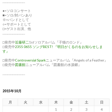
………………………
●=ソロコンサート
■=ソロ/対バンあり
※=バンドとして
○=サポートとして
□=ゲスト出演、他
………………………
□発売中
近藤研二
1stソロアルバム『子猫のロンド』
□発売中
2355 0655 ソングBEST! 『明日がくるのをお知らせしま
す』
□発売中
Controversial Spark
ニューアルバム『Angels of a Feather』
□発売中
図書館
ニューアルバム『図書館の水源郷』
………………………
2015年10月
月
火
水
木
金
土
日
1
2
3
4