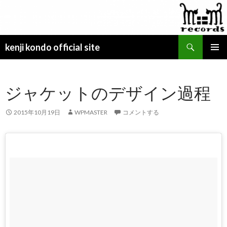
検
kenji kondo official site
索
コ
メインメ
ン
ニュー
テ
ジャケットのデザイン過程
ン
ツ
へ
2015年10月19日
WPMASTER
コメントする
ス
キ
ッ
プ