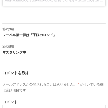
kenji kondoさん(@kenjikond0)が投稿した写真 –
2015 10月 18 6:41午後 PDT
前の投稿
投
レーベル第一弾は「子猫のロンド」
稿
次の投稿
ナ
マスタリング中
ビ
ゲ
コメントを残す
ー
メールアドレスが公開されることはありません。
*
が付いている欄
シ
は必須項目です
ョ
コメント
ン