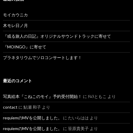
モイカウニカ
木モレ日ノ月
『或る旅人の日記』オリジナルサウンドトラックに寄せて
『MOINGO』に寄せて
プラネタリウムでソロコンサートします！
最近のコメント
写真絵本『こねこのモイ』予約受付開始！
に
ﾁﾑﾗともこ
より
contact
に
鮎瀬 和子
より
requiemのMVを公開しました。
に
たいらはは
より
requiemのMVを公開しました。
に
笹原貴美子
より