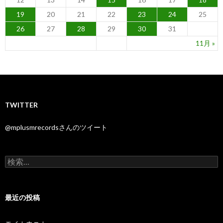
19
20
21
22
23
24
25
26
27
28
29
30
31
11月 »
TWITTER
@mplusmrecordsさんのツイート
検
索
:
最近の投稿