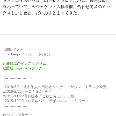
９月７日から作りはじめた初のソロアルバム。録音は既に
終わっていて、今ジャケット入稿直前。合わせて音のミッ
クスも少し更新。だいぶまとまってきた。
お問い合わせ
info+kenjikondo.jp（+を@に）
近藤研二のインスタグラム
近藤研二のamebaブログ
………………………
□2018/5/1『或る旅人の日記オリジナル・サウンドトラック発売』
□2018/2/22『MOINGO』発売
□2016/11/22写真絵本『こねこもモイ』出版
□2015/12/19ソロアルバム『子猫のロンド』リリース
………………………
●=ソロコンサート