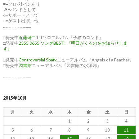
■=ソロ/対バンあり
※=バンドとして
○=サポートとして
□=ゲスト出演、他
………………………
□発売中
近藤研二
1stソロアルバム『子猫のロンド』
□発売中
2355 0655 ソングBEST! 『明日がくるのをお知らせしま
す』
□発売中
Controversial Spark
ニューアルバム『Angels of a Feather』
□発売中
図書館
ニューアルバム『図書館の水源郷』
………………………
2015年10月
月
火
水
木
金
土
日
1
2
3
4
5
6
7
8
9
10
11
12
13
14
15
16
17
18