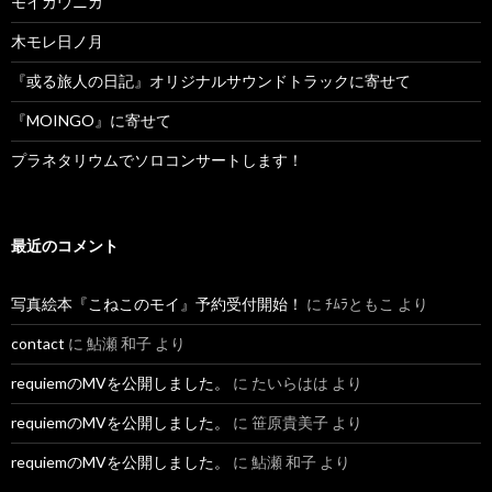
モイカウニカ
木モレ日ノ月
『或る旅人の日記』オリジナルサウンドトラックに寄せて
『MOINGO』に寄せて
プラネタリウムでソロコンサートします！
最近のコメント
写真絵本『こねこのモイ』予約受付開始！
に
ﾁﾑﾗともこ
より
contact
に
鮎瀬 和子
より
requiemのMVを公開しました。
に
たいらはは
より
requiemのMVを公開しました。
に
笹原貴美子
より
requiemのMVを公開しました。
に
鮎瀬 和子
より