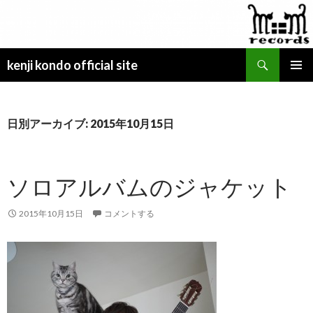
検
kenji kondo official site
索
コ
メインメ
ン
ニュー
テ
ン
日別アーカイブ: 2015年10月15日
ツ
へ
ス
ソロアルバムのジャケット
キ
ッ
プ
2015年10月15日
コメントする