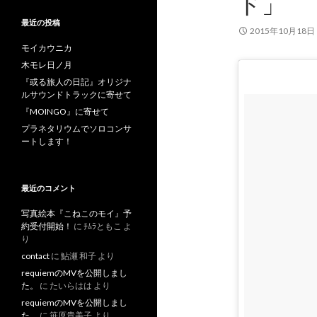
ド」
最近の投稿
2015年10月18日
モイカウニカ
木モレ日ノ月
『或る旅人の日記』オリジナ
ルサウンドトラックに寄せて
『MOINGO』に寄せて
プラネタリウムでソロコンサ
ートします！
最近のコメント
写真絵本『こねこのモイ』予
約受付開始！
に
ﾁﾑﾗともこ
よ
り
contact
に
鮎瀬 和子
より
requiemのMVを公開しまし
た。
に
たいらはは
より
requiemのMVを公開しまし
た。
に
笹原貴美子
より