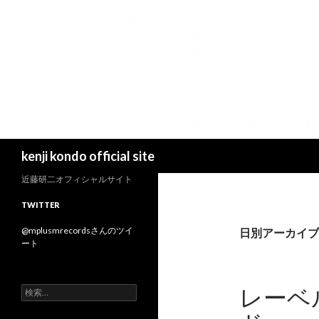
検
kenji kondo official site
索
近藤研二オフィシャルサイト
TWITTER
@mplusmrecordsさんのツイ
日別アーカイブ: 
ート
レーベ
検
索
: