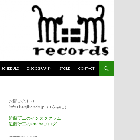
へスキップ
SCHEDULE
DISCOGRAPHY
STORE
CONTACT
お問い合わせ
info+kenjikondo.jp（+を@に）
近藤研二のインスタグラム
近藤研二のamebaブログ
………………………