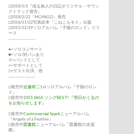
□2018/5/1『或る旅人の日記オリジナル・サウン
ドトラック発売』
□2018/2/22『MOINGO』発売
□2016/11/22写真絵本『こねこもモイ』出版
□2015/12/19ソロアルバム『子猫のロンド』リリ
ース
………………………
●=ソロコンサート
■=ソロ/対バンあり
※=バンドとして
○=サポートとして
□=ゲスト出演、他
………………………
□発売中
近藤研二
1stソロアルバム『子猫のロン
ド』
□発売中
2355 0655 ソングBEST! 『明日がくるの
をお知らせします』
□発売中
Controversial Spark
ニューアルバム
『Angels of a Feather』
□発売中
図書館
ニューアルバム『図書館の水源
郷』