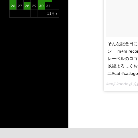
26
27
28
29
30
31
11月 »
そんな記念日に
ン！ m+m r
レーベルのロゴ
以後よろしくお願い
二#cat #catlogo
kenji kondo