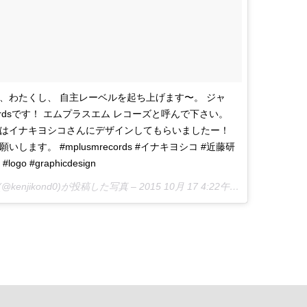
、わたくし、 自主レーベルを起ち上げます〜。 ジャ
ecordsです！ エムプラスエム レコーズと呼んで下さい。
はイナキヨシコさんにデザインしてもらいましたー！
します。 #mplusmrecords #イナキヨシコ #近藤研
 #logo #graphicdesign
さん(@kenjikond0)が投稿した写真 –
2015 10月 17 4:22午後 PDT