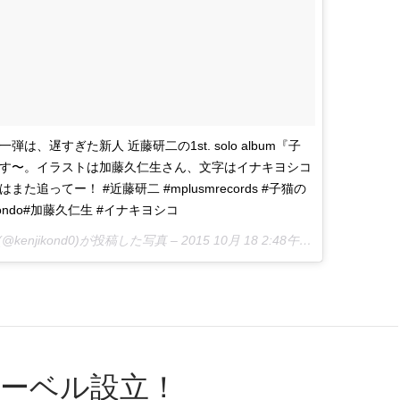
s第一弾は、遅すぎた新人 近藤研二の1st. solo album『子
す〜。イラストは加藤久仁生さん、文字はイナキヨシコ
た追ってー！ #近藤研二 #mplusmrecords #子猫の
enrondo#加藤久仁生 #イナキヨシコ
さん(@kenjikond0)が投稿した写真 –
2015 10月 18 2:48午前 PDT
レーベル設立！