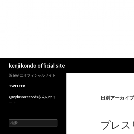
検
kenji kondo official site
索
近藤研二オフィシャルサイト
TWITTER
@mplusmrecordsさんのツイ
日別アーカイブ: 
ート
プレス
検
索
: