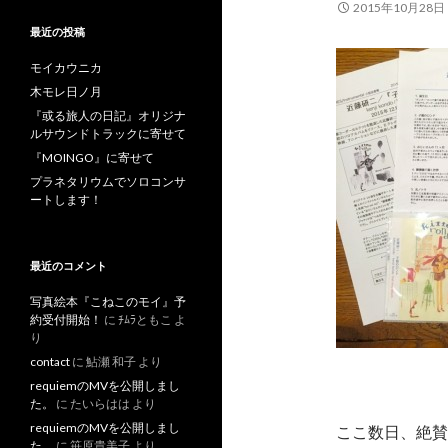
2015年10月28日
最近の投稿
モイカウニカ
木モレ日ノ月
『或る旅人の日記』オリジナ
ルサウンドトラックに寄せて
『MOINGO』に寄せて
プラネタリウムでソロコンサ
ートします！
最近のコメント
写真絵本『こねこのモイ』予
約受付開始！
に
ﾁﾑﾗともこ
よ
り
contact
に
鮎瀬 和子
より
requiemのMVを公開しまし
た。
に
たいらはは
より
requiemのMVを公開しまし
ここ数日、絶賛
た。
に
笹原貴美子
より