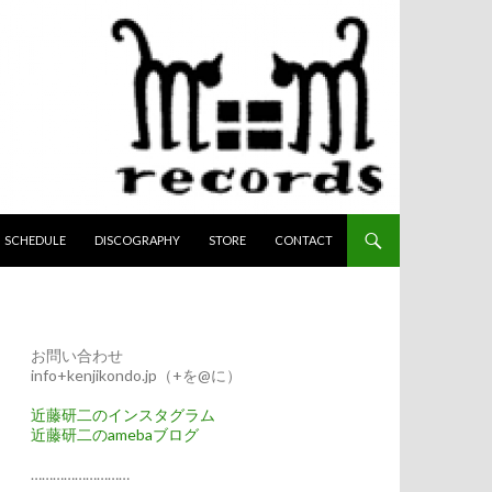
へスキップ
SCHEDULE
DISCOGRAPHY
STORE
CONTACT
お問い合わせ
info+kenjikondo.jp（+を@に）
近藤研二のインスタグラム
近藤研二のamebaブログ
………………………