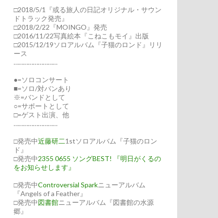
□2018/5/1『或る旅人の日記オリジナル・サウン
ドトラック発売』
□2018/2/22『MOINGO』発売
□2016/11/22写真絵本『こねこもモイ』出版
□2015/12/19ソロアルバム『子猫のロンド』リリ
ース
………………………
●=ソロコンサート
■=ソロ/対バンあり
※=バンドとして
○=サポートとして
□=ゲスト出演、他
………………………
□発売中
近藤研二
1stソロアルバム『子猫のロン
ド』
□発売中
2355 0655 ソングBEST! 『明日がくるの
をお知らせします』
□発売中
Controversial Spark
ニューアルバム
『Angels of a Feather』
□発売中
図書館
ニューアルバム『図書館の水源
郷』