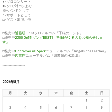
●=ソロコンサート
■=ソロ/対バンあり
※=バンドとして
○=サポートとして
□=ゲスト出演、他
………………………
□発売中
近藤研二
1stソロアルバム『子猫のロンド』
□発売中
2355 0655 ソングBEST! 『明日がくるのをお知らせしま
す』
□発売中
Controversial Spark
ニューアルバム『Angels of a Feather』
□発売中
図書館
ニューアルバム『図書館の水源郷』
………………………
2026年8月
月
火
水
木
金
土
日
1
2
3
4
5
6
7
8
9