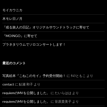
モイカウニカ
木モレ日ノ月
『或る旅人の日記』オリジナルサウンドトラックに寄せて
『MOINGO』に寄せて
プラネタリウムでソロコンサートします！
最近のコメント
写真絵本『こねこのモイ』予約受付開始！
に
ﾁﾑﾗともこ
より
contact
に
鮎瀬 和子
より
requiemのMVを公開しました。
に
たいらはは
より
requiemのMVを公開しました。
に
笹原貴美子
より