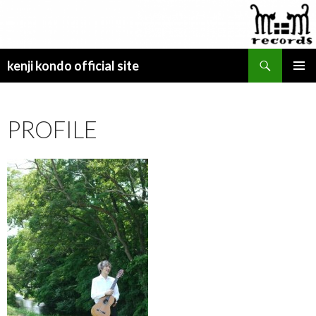
検
kenji kondo official site
索
コ
メインメ
ン
ニュー
テ
PROFILE
ン
ツ
へ
ス
キ
ッ
プ