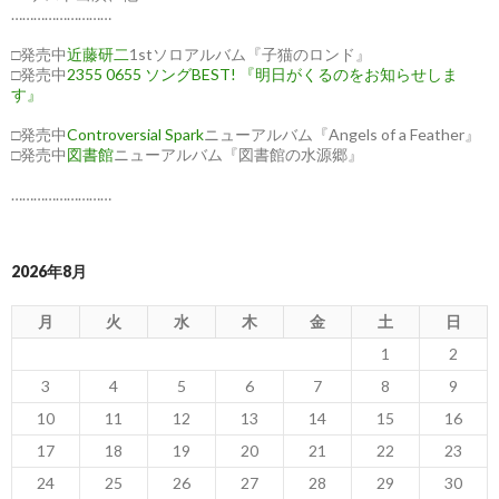
………………………
□発売中
近藤研二
1stソロアルバム『子猫のロンド』
□発売中
2355 0655 ソングBEST! 『明日がくるのをお知らせしま
す』
□発売中
Controversial Spark
ニューアルバム『Angels of a Feather』
□発売中
図書館
ニューアルバム『図書館の水源郷』
………………………
2026年8月
月
火
水
木
金
土
日
1
2
3
4
5
6
7
8
9
10
11
12
13
14
15
16
17
18
19
20
21
22
23
24
25
26
27
28
29
30