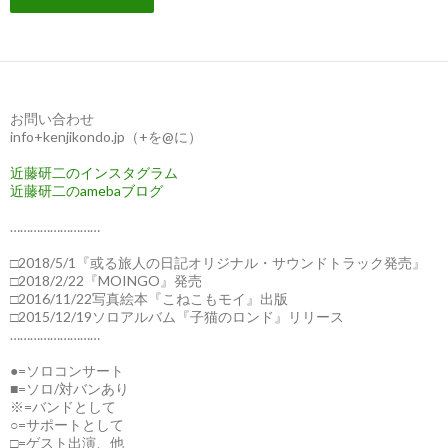
お問い合わせ
info+kenjikondo.jp（+を@に）
近藤研二のインスタグラム
近藤研二のamebaブログ
………………………
□2018/5/1『或る旅人の日記オリジナル・サウンドトラック発売』
□2018/2/22『MOINGO』発売
□2016/11/22写真絵本『こねこもモイ』出版
□2015/12/19ソロアルバム『子猫のロンド』リリース
………………………
●=ソロコンサート
■=ソロ/対バンあり
※=バンドとして
○=サポートとして
□=ゲスト出演、他