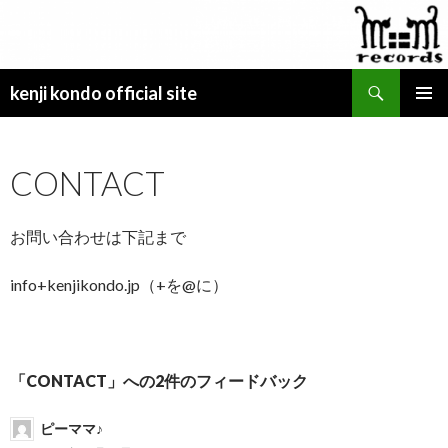
検
kenji kondo official site
索
コ
メインメ
ン
ニュー
テ
CONTACT
ン
ツ
へ
お問い合わせは下記まで
ス
キ
ッ
info+kenjikondo.jp（+を@に）
プ
「CONTACT」への2件のフィードバック
ピーママ♪