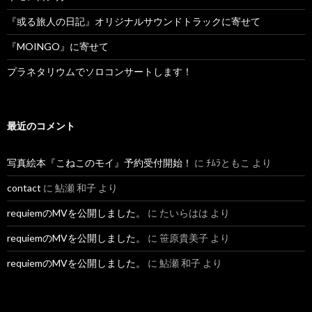
『或る旅人の日記』オリジナルサウンドトラックに寄せて
『MOINGO』に寄せて
プラネタリウムでソロコンサートします！
最近のコメント
写真絵本『こねこのモイ』予約受付開始！
に
ﾁﾑﾗともこ
より
contact
に
鮎瀬 和子
より
requiemのMVを公開しました。
に
たいらはは
より
requiemのMVを公開しました。
に
笹原貴美子
より
requiemのMVを公開しました。
に
鮎瀬 和子
より