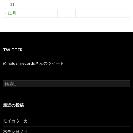
31
« 11月
TWITTER
@mplusmrecordsさんのツイート
検
索
:
最近の投稿
モイカウニカ
木モレ日ノ月