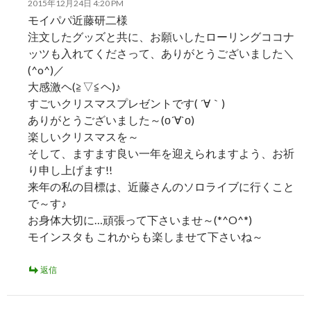
2015年12月24日 4:20 PM
モイパパ近藤研二様
注文したグッズと共に、お願いしたローリングココナ
ッツも入れてくださって、ありがとうございました＼
(^o^)／
大感激ヘ(≧▽≦ヘ)♪
すごいクリスマスプレゼントです( ´∀｀)
ありがとうございました～(о´∀`о)
楽しいクリスマスを～
そして、ますます良い一年を迎えられますよう、お祈
り申し上げます!!
来年の私の目標は、近藤さんのソロライブに行くこと
で～す♪
お身体大切に…頑張って下さいませ～(*^O^*)
モインスタも これからも楽しませて下さいね～
返信