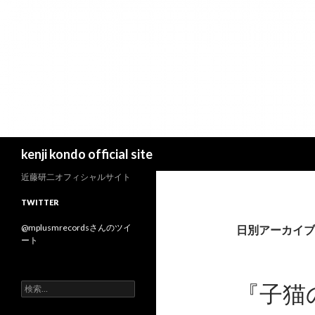
検
kenji kondo official site
索
近藤研二オフィシャルサイト
TWITTER
@mplusmrecordsさんのツイ
日別アーカイブ: 
ート
『子猫
検
索
: