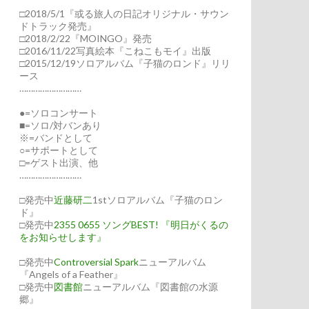
□2018/5/1『或る旅人の日記オリジナル・サウン
ドトラック発売』
□2018/2/22『MOINGO』発売
□2016/11/22写真絵本『こねこもモイ』出版
□2015/12/19ソロアルバム『子猫のロンド』リリ
ース
………………………
●=ソロコンサート
■=ソロ/対バンあり
※=バンドとして
○=サポートとして
□=ゲスト出演、他
………………………
□発売中
近藤研二
1stソロアルバム『子猫のロン
ド』
□発売中
2355 0655 ソングBEST! 『明日がくるの
をお知らせします』
□発売中
Controversial Spark
ニューアルバム
『Angels of a Feather』
□発売中
図書館
ニューアルバム『図書館の水源
郷』