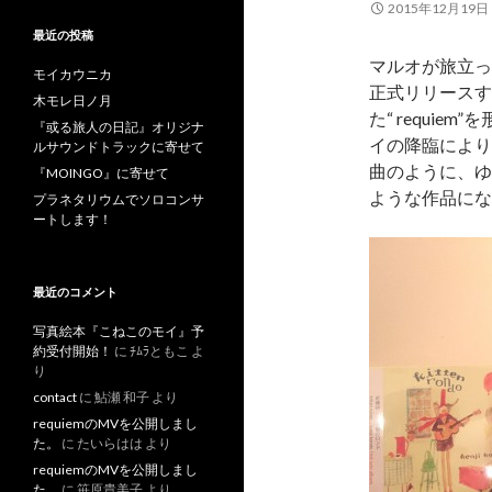
2015年12月19日
最近の投稿
マルオが旅立っ
モイカウニカ
正式リリースす
木モレ日ノ月
た“ requi
『或る旅人の日記』オリジナ
イの降臨により
ルサウンドトラックに寄せて
曲のように、ゆ
『MOINGO』に寄せて
ような作品にな
プラネタリウムでソロコンサ
ートします！
最近のコメント
写真絵本『こねこのモイ』予
約受付開始！
に
ﾁﾑﾗともこ
よ
り
contact
に
鮎瀬 和子
より
requiemのMVを公開しまし
た。
に
たいらはは
より
requiemのMVを公開しまし
た。
に
笹原貴美子
より