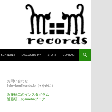
へスキップ
SCHEDULE
DISCOGRAPHY
STORE
CONTACT
お問い合わせ
info+kenjikondo.jp（+を@に）
近藤研二のインスタグラム
近藤研二のamebaブログ
………………………