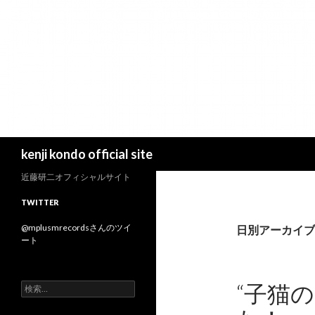
検
kenji kondo official site
索
近藤研二オフィシャルサイト
TWITTER
@mplusmrecordsさんのツイ
日別アーカイブ: 
ート
“子猫
検
索
: