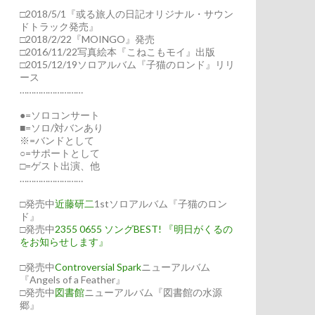
□2018/5/1『或る旅人の日記オリジナル・サウン
ドトラック発売』
□2018/2/22『MOINGO』発売
□2016/11/22写真絵本『こねこもモイ』出版
□2015/12/19ソロアルバム『子猫のロンド』リリ
ース
………………………
●=ソロコンサート
■=ソロ/対バンあり
※=バンドとして
○=サポートとして
□=ゲスト出演、他
………………………
□発売中
近藤研二
1stソロアルバム『子猫のロン
ド』
□発売中
2355 0655 ソングBEST! 『明日がくるの
をお知らせします』
□発売中
Controversial Spark
ニューアルバム
『Angels of a Feather』
□発売中
図書館
ニューアルバム『図書館の水源
郷』