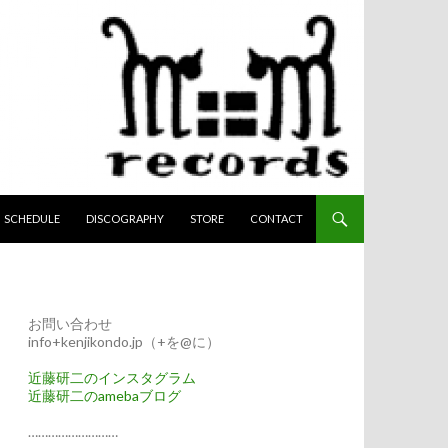
へスキップ
SCHEDULE
DISCOGRAPHY
STORE
CONTACT
お問い合わせ
info+kenjikondo.jp（+を@に）
近藤研二のインスタグラム
近藤研二のamebaブログ
………………………