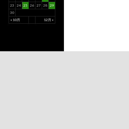
23
24
25
26
27
28
29
30
« 10月
12月 »
Proudly powered by WordPress