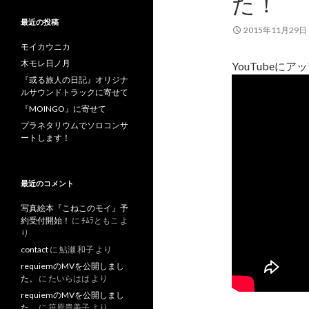
た！
最近の投稿
2015年11月29日
モイカウニカ
木モレ日ノ月
YouTubeに
『或る旅人の日記』オリジナ
ルサウンドトラックに寄せて
『MOINGO』に寄せて
プラネタリウムでソロコンサ
ートします！
最近のコメント
写真絵本『こねこのモイ』予
約受付開始！
に
ﾁﾑﾗともこ
よ
り
contact
に
鮎瀬 和子
より
requiemのMVを公開しまし
た。
に
たいらはは
より
requiemのMVを公開しまし
た。
に
笹原貴美子
より