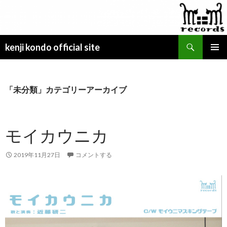
検
kenji kondo official site
索
コ
メインメ
ン
ニュー
テ
ン
「未分類」カテゴリーアーカイブ
ツ
へ
ス
モイカウニカ
キ
ッ
プ
2019年11月27日
コメントする