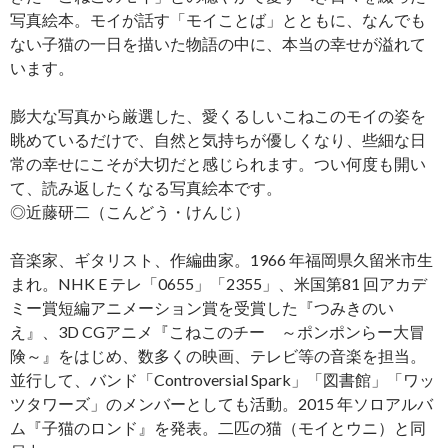
写真絵本。モイが話す「モイことば」とともに、なんでも
ない子猫の一日を描いた物語の中に、本当の幸せが溢れて
います。
膨大な写真から厳選した、愛くるしいこねこのモイの姿を
眺めているだけで、自然と気持ちが優しくなり、些細な日
常の幸せにこそが大切だと感じられます。つい何度も開い
て、読み返したくなる写真絵本です。
◎近藤研二（こんどう・けんじ）
音楽家、ギタリスト、作編曲家。1966 年福岡県久留米市生
まれ。NHK E テレ「0655」「2355」、米国第81 回アカデ
ミー賞短編アニメーション賞を受賞した『つみきのい
え』、3D CGアニメ『こねこのチー ～ポンポンらー大冒
険～』をはじめ、数多くの映画、テレビ等の音楽を担当。
並行して、バンド「Controversial Spark」「図書館」「ワッ
ツタワーズ」のメンバーとしても活動。2015 年ソロアルバ
ム『子猫のロンド』を発表。二匹の猫（モイとウニ）と同