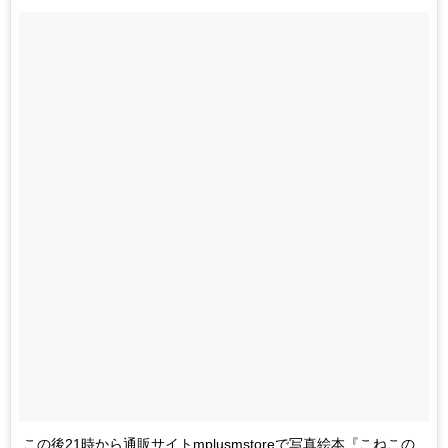
この後21時から通販サイトmplusmstoreで写真絵本『こねこの