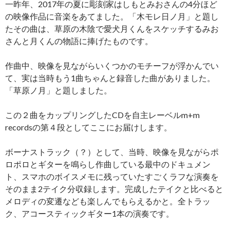
一昨年、2017年の夏に彫刻家はしもとみおさんの4分ほど
の映像作品に音楽をあてました。「木モレ日ノ月」と題し
たその曲は、草原の木陰で愛犬月くんをスケッチするみお
さんと月くんの物語に捧げたものです。
作曲中、映像を見ながらいくつかのモチーフが浮かんでい
て、実は当時もう1曲ちゃんと録音した曲がありました。
「草原ノ月」と題しました。
この２曲をカップリングしたCDを自主レーベルm+m
recordsの第４段としてここにお届けします。
ボーナストラック（？）として、当時、映像を見ながらポ
ロポロとギターを鳴らし作曲している最中のドキュメン
ト、スマホのボイスメモに残っていたすごくラフな演奏を
そのまま2テイク分収録します。完成したテイクと比べると
メロディの変遷なども楽しんでもらえるかと。全トラッ
ク、アコースティックギター1本の演奏です。