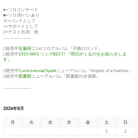
●=ソロコンサート
■=ソロ/対バンあり
※=バンドとして
○=サポートとして
□=ゲスト出演、他
………………………
□発売中
近藤研二
1stソロアルバム『子猫のロンド』
□発売中
2355 0655 ソングBEST! 『明日がくるのをお知らせしま
す』
□発売中
Controversial Spark
ニューアルバム『Angels of a Feather』
□発売中
図書館
ニューアルバム『図書館の水源郷』
………………………
2026年8月
月
火
水
木
金
土
日
1
2