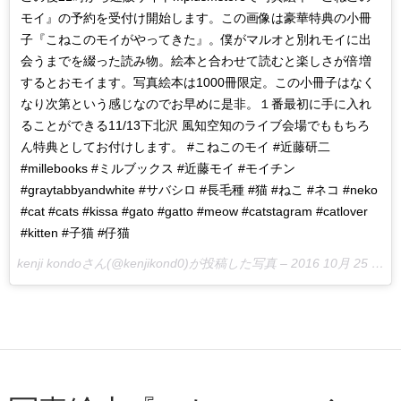
モイ』の予約を受付け開始します。この画像は豪華特典の小冊
子『こねこのモイがやってきた』。僕がマルオと別れモイに出
会うまでを綴った読み物。絵本と合わせて読むと楽しさが倍増
するとおモイます。写真絵本は1000冊限定。この小冊子はなく
なり次第という感じなのでお早めに是非。１番最初に手に入れ
ることができる11/13下北沢 風知空知のライブ会場でももちろ
ん特典としてお付けします。 #こねこのモイ #近藤研二
#millebooks #ミルブックス #近藤モイ #モイチン
#graytabbyandwhite #サバシロ #長毛種 #猫 #ねこ #ネコ #neko
#cat #cats #kissa #gato #gatto #meow #catstagram #catlover
#kitten #子猫 #仔猫
kenji kondoさん(@kenjikond0)が投稿した写真 –
2016 10月 25 4:17午前 PDT