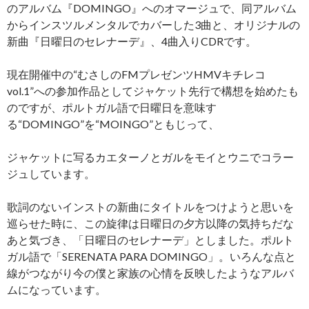
のアルバム『DOMINGO』へのオマージュで、同アルバム
からインスツルメンタルでカバーした3曲と、オリジナルの
新曲『日曜日のセレナーデ』、4曲入りCDRです。
現在開催中の“むさしのFMプレゼンツHMVキチレコ
vol.1”への参加作品としてジャケット先行で構想を始めたも
のですが、ポルトガル語で日曜日を意味す
る“DOMINGO”を“MOINGO”ともじって、
ジャケットに写るカエターノとガルをモイとウニでコラー
ジュしています。
歌詞のないインストの新曲にタイトルをつけようと思いを
巡らせた時に、この旋律は日曜日の夕方以降の気持ちだな
あと気づき、「日曜日のセレナーデ」としました。ポルト
ガル語で「SERENATA PARA DOMINGO」。いろんな点と
線がつながり今の僕と家族の心情を反映したようなアルバ
ムになっています。