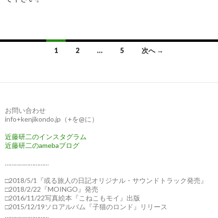
1
2
…
5
次へ →
投
稿
ナ
お問い合わせ
ビ
info+kenjikondo.jp（+を@に）
ゲ
近藤研二のインスタグラム
近藤研二のamebaブログ
ー
………………………
シ
□2018/5/1『或る旅人の日記オリジナル・サウンドトラック発売』
ョ
□2018/2/22『MOINGO』発売
□2016/11/22写真絵本『こねこもモイ』出版
ン
□2015/12/19ソロアルバム『子猫のロンド』リリース
………………………