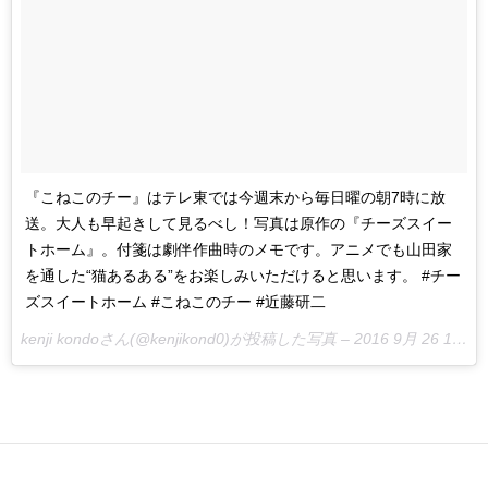
『こねこのチー』はテレ東では今週末から毎日曜の朝7時に放
送。大人も早起きして見るべし！写真は原作の『チーズスイー
トホーム』。付箋は劇伴作曲時のメモです。アニメでも山田家
を通した“猫あるある”をお楽しみいただけると思います。 #チー
ズスイートホーム #こねこのチー #近藤研二
kenji kondoさん(@kenjikond0)が投稿した写真 –
2016 9月 26 11:08午後 PDT