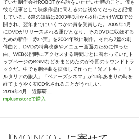
ていた制作会社
ROBOT
から話をいただいた時のこと。僕も
彼も仕事として映像作品に関わるのは初めてだったと記憶
している。
6
篇の短編は
2003
年
3
月から
6
月にかけ
WEB
で公
開され、翌年までにいくつかの賞を受賞した。
2005
年
1
月
に
DVD
がリリースされる運びとなり、その
DVD
に収録する
ための新作「赤い実」を
2004
年秋に制作。それら
7
篇の劇
伴曲と、
DVD
の特典映像やメニュー画面のために作った
曲、
WEB
公開時にアクセスする時間ごとに替わっていたト
ップページの
BGM
などをまとめたのが今回のサウンドトラ
ックだ。中でも劇伴曲を拡張して作った「光ノトキ」「ト
ルタリアの旅人」「ベアーズシネマ」が
13
年あまりの時を
経てようやく初
CD
化されることがうれしい。
2018
年
4
月 近藤研二
mplusmstoreで購入
『MOINGO』に寄せて